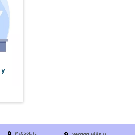
 y
McCook, IL
Vernon Hills, IL