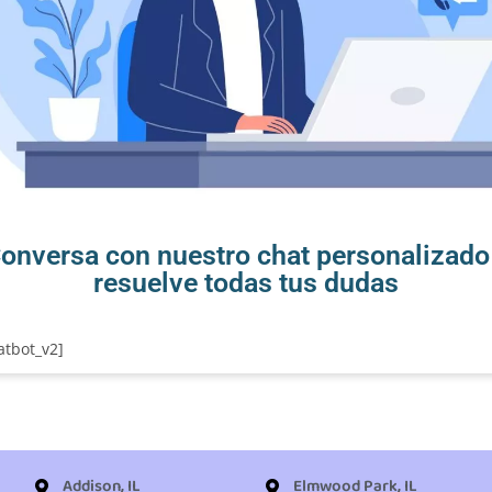
onversa con nuestro chat personalizado
resuelve todas tus dudas
tbot_v2]
Addison, IL
Elmwood Park, IL