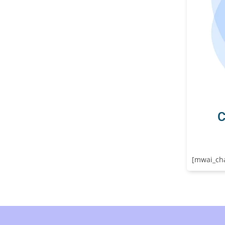
C
[mwai_cha